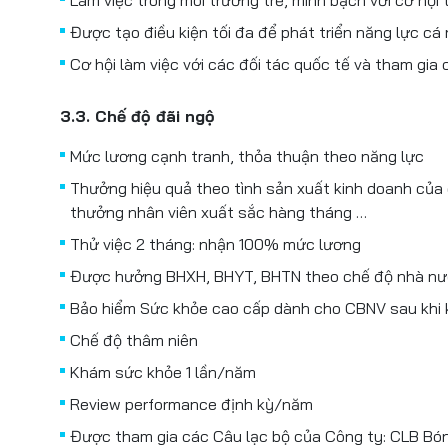
Làm việc trong môi trường trẻ, minh bạch với cơ hội t
Được tạo điều kiện tối đa để phát triển năng lực cá
Cơ hội làm việc với các đối tác quốc tế và tham gia 
3.3. Chế độ đãi ngộ
Mức lương cạnh tranh, thỏa thuận theo năng lực
Thưởng hiệu quả theo tình sản xuất kinh doanh của 
thưởng nhân viên xuất sắc hàng tháng …
Thử việc 2 tháng: nhận 100% mức lương
Được hưởng BHXH, BHYT, BHTN theo chế độ nhà nư
Bảo hiểm Sức khỏe cao cấp dành cho CBNV sau khi
Chế độ thâm niên
Khám sức khỏe 1 lần/năm
Review performance định kỳ/năm
Được tham gia các Câu lạc bộ của Công ty: CLB Bón