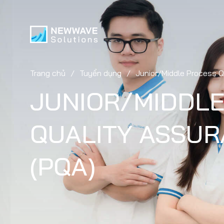
Trang chủ
Tuyển dụng
Junior/Middle Process Q
JUNIOR/MIDDL
QUALITY ASSU
(PQA)