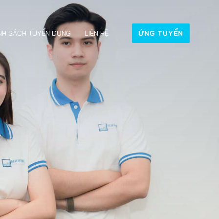
NH SÁCH TUYỂN DỤNG
LIÊN HỆ
ỨNG TUYỂN