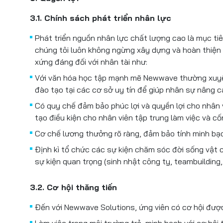
3.1. Chính sách phát triển nhân lực
Phát triển nguồn nhân lực chất lượng cao là mục ti
chúng tôi luôn không ngừng xây dựng và hoàn thiện 
xứng đáng đối với nhân tài như:
Với văn hóa học tập mạnh mẽ Newwave thường xuyên
đào tạo tại các cơ sở uy tín để giúp nhân sự nâng
Có quy chế đảm bảo phúc lợi và quyền lợi cho nhân 
tạo điều kiện cho nhân viên tập trung làm việc và cố
Cơ chế lương thưởng rõ ràng, đảm bảo tính minh bạ
Định kì tổ chức các sự kiện chăm sóc đời sống vật c
sự kiện quan trọng (sinh nhật công ty, teambuilding, d
3.2. Cơ hội thăng tiến
Đến với Newwave Solutions, ứng viên có cơ hội đượ