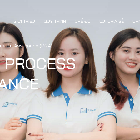
GIỚI THIỆU
QUY TRÌNH
CHẾ ĐỘ
LỜI CHIA SẺ
DA
uality Assurance (PQA)
E PROCESS
RANCE