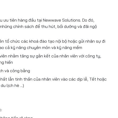
êu ưu tiên hàng đầu tại Newwave Solutions. Do đó,
những chính sách để thu hút, bồi dưỡng và đãi ngộ
 tổ chức các khoá đào tạo nội bộ hoặc gửi nhân sự đi
 cao cả kỹ năng chuyên môn và kỹ năng mềm
viên nhằm tăng sự gắn kết của nhân viên với công ty,
ng hiến
ch và công bằng
hất lẫn tinh thần của nhân viên vào các dịp lễ, Tết hoặc
u lịch hè ...)
c: