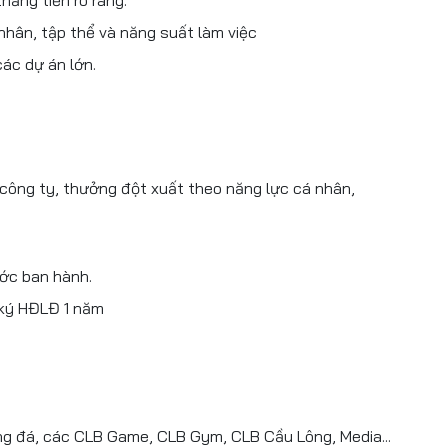
hăng tiến rõ ràng.
 nhân, tập thể và năng suất làm việc
các dự án lớn.
công ty, thưởng đột xuất theo năng lực cá nhân,
ớc ban hành.
 ký HĐLĐ 1 năm
g đá, các CLB Game, CLB Gym, CLB Cầu Lông, Media...